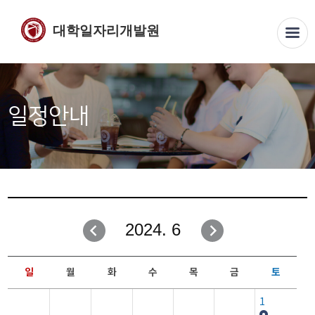
대학일자리개발원
일정안내
2024. 6
일
월
화
수
목
금
토
1