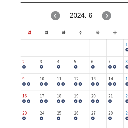
취업성공지원과
자유게시판
2024. 6
창업지원·교육센터
일정안내
현장실습/IPP사업단
보도자료
일
월
화
수
목
금
커뮤니티
행사갤러리
1
홈페이지가이드
프로그램제안
2
3
4
5
6
7
8
9
10
11
12
13
14
1
16
17
18
19
20
21
2
23
24
25
26
27
28
2