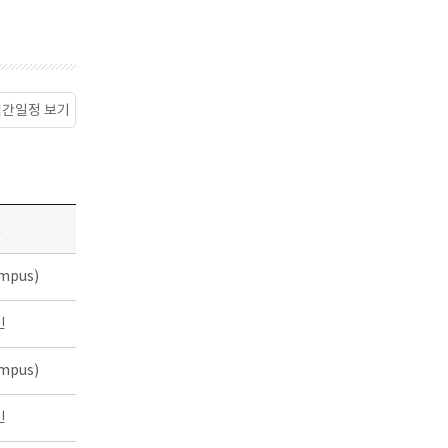
월간일정 보기
소
mpus)
인
mpus)
인