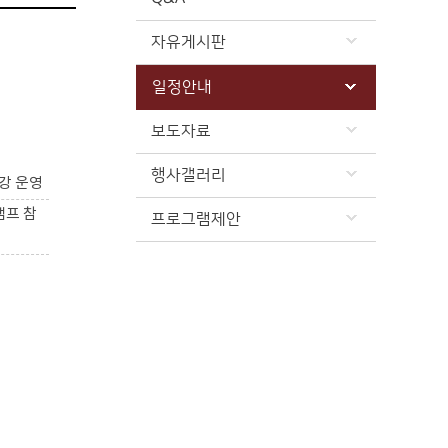
자유게시판
일정안내
보도자료
행사갤러리
강 운영
캠프 참
프로그램제안