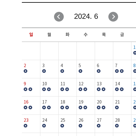
취업성공지원과
자유게시판
2024. 6
창업지원·교육센터
일정안내
현장실습/IPP사업단
보도자료
일
월
화
수
목
금
커뮤니티
행사갤러리
1
홈페이지가이드
프로그램제안
2
3
4
5
6
7
8
9
10
11
12
13
14
1
16
17
18
19
20
21
2
23
24
25
26
27
28
2