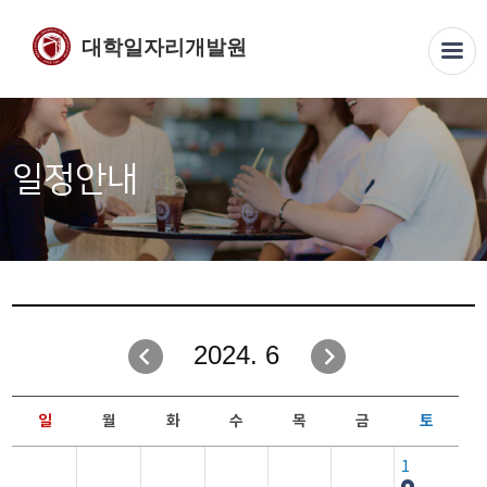
대학일자리개발원
일정안내
2024. 6
일
월
화
수
목
금
토
1