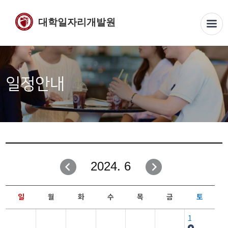
대학일자리개발원
일정안내
2024. 6
일
월
화
수
목
금
토
1