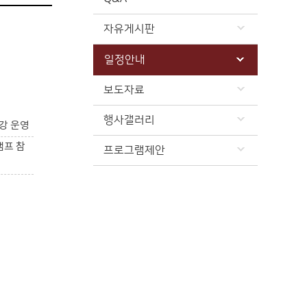
자유게시판
일정안내
보도자료
행사갤러리
강 운영
캠프 참
프로그램제안