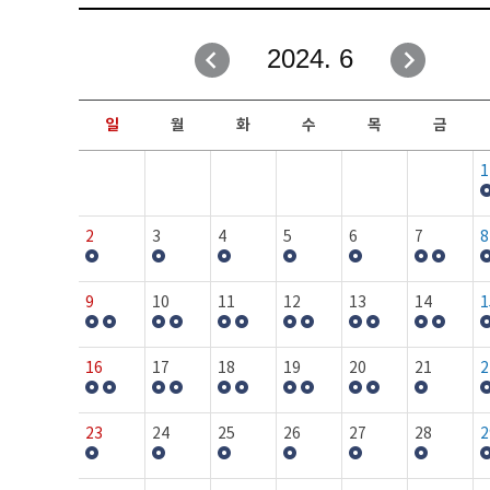
취업성공지원과
자유게시판
2024. 6
창업지원·교육센터
일정안내
현장실습/IPP사업단
보도자료
일
월
화
수
목
금
커뮤니티
행사갤러리
1
홈페이지가이드
프로그램제안
2
3
4
5
6
7
8
9
10
11
12
13
14
1
16
17
18
19
20
21
2
23
24
25
26
27
28
2