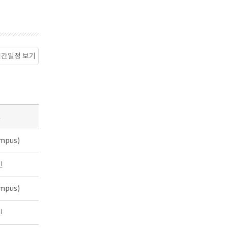
월간일정 보기
소
mpus)
인
mpus)
인