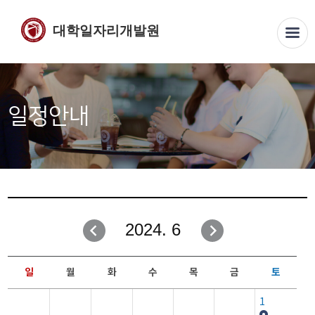
대학일자리개발원
일정안내
2024. 6
일
월
화
수
목
금
토
1