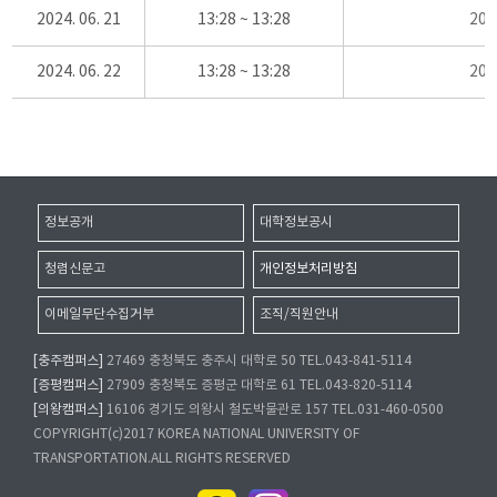
2024. 06. 21
13:28 ~ 13:28
20
2024. 06. 22
13:28 ~ 13:28
20
정보공개
대학정보공시
청렴신문고
개인정보처리방침
이메일무단수집거부
조직/직원안내
[충주캠퍼스]
27469 충청북도 충주시 대학로 50 TEL.043-841-5114
[증평캠퍼스]
27909 충청북도 증평군 대학로 61 TEL.043-820-5114
[의왕캠퍼스]
16106 경기도 의왕시 철도박물관로 157 TEL.031-460-0500
COPYRIGHT(c)2017 KOREA NATIONAL UNIVERSITY OF
TRANSPORTATION.ALL RIGHTS RESERVED