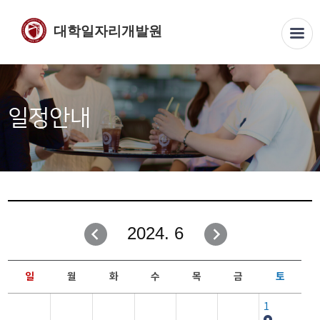
대학일자리개발원
일정안내
2024. 6
일
월
화
수
목
금
토
1