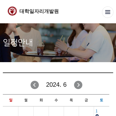
대학일자리개발원
일정안내
2024. 6
일
월
화
수
목
금
토
1