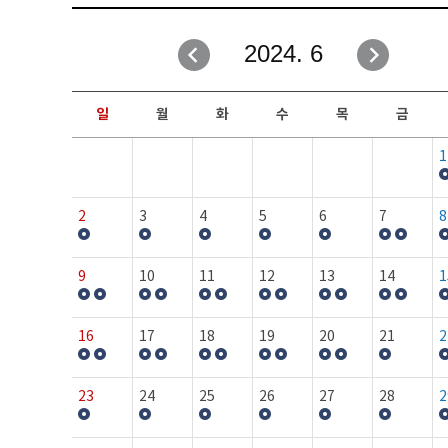
취업성공지원과
자유게시판
2024. 6
창업지원·교육센터
일정안내
현장실습/IPP사업단
보도자료
일
월
화
수
목
금
커뮤니티
행사갤러리
1
홈페이지가이드
프로그램제안
2
3
4
5
6
7
8
9
10
11
12
13
14
1
16
17
18
19
20
21
2
23
24
25
26
27
28
2