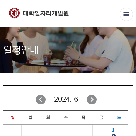
대학일자리개발원
일정안내
2024. 6
일
월
화
수
목
금
토
1