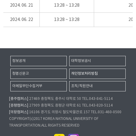
2024. 06. 21
13:28 ~ 13:28
20
2024. 06. 22
13:28 ~ 13:28
20
정보공개
대학정보공시
청렴신문고
개인정보처리방침
이메일무단수집거부
조직/직원안내
[충주캠퍼스]
27469 충청북도 충주시 대학로 50 TEL.043-841-5114
[증평캠퍼스]
27909 충청북도 증평군 대학로 61 TEL.043-820-5114
[의왕캠퍼스]
16106 경기도 의왕시 철도박물관로 157 TEL.031-460-0500
COPYRIGHT(c)2017 KOREA NATIONAL UNIVERSITY OF
TRANSPORTATION.ALL RIGHTS RESERVED