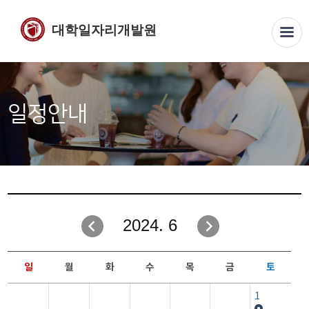
대학일자리개발원
일정안내
2024. 6
일
월
화
수
목
금
토
1