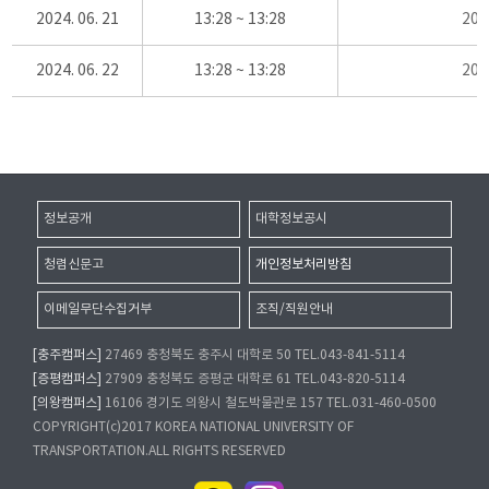
2024. 06. 21
13:28 ~ 13:28
20
2024. 06. 22
13:28 ~ 13:28
20
정보공개
대학정보공시
청렴신문고
개인정보처리방침
이메일무단수집거부
조직/직원안내
[충주캠퍼스]
27469 충청북도 충주시 대학로 50 TEL.043-841-5114
[증평캠퍼스]
27909 충청북도 증평군 대학로 61 TEL.043-820-5114
[의왕캠퍼스]
16106 경기도 의왕시 철도박물관로 157 TEL.031-460-0500
COPYRIGHT(c)2017 KOREA NATIONAL UNIVERSITY OF
TRANSPORTATION.ALL RIGHTS RESERVED