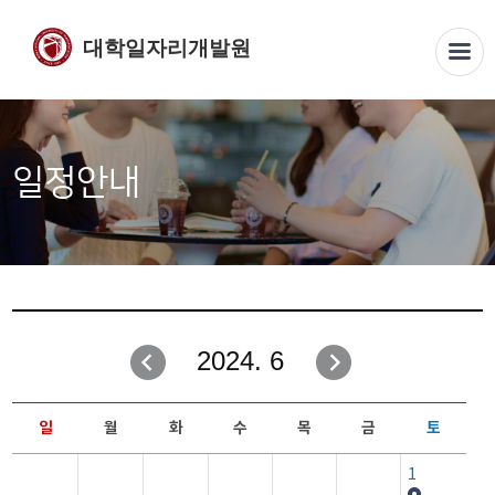
대학일자리개발원
일정안내
2024. 6
일
월
화
수
목
금
토
1