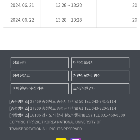
2024. 06. 21
13:28 ~ 13:28
20
2024. 06. 22
13:28 ~ 13:28
20
정보공개
대학정보공시
청렴신문고
개인정보처리방침
이메일무단수집거부
조직/직원안내
[충주캠퍼스]
27469 충청북도 충주시 대학로 50 TEL.043-841-5114
[증평캠퍼스]
27909 충청북도 증평군 대학로 61 TEL.043-820-5114
[의왕캠퍼스]
16106 경기도 의왕시 철도박물관로 157 TEL.031-460-0500
COPYRIGHT(c)2017 KOREA NATIONAL UNIVERSITY OF
TRANSPORTATION.ALL RIGHTS RESERVED