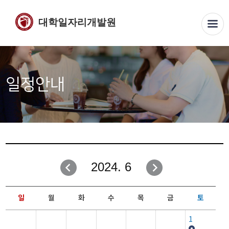
대학일자리개발원
일정안내
2024. 6
일
월
화
수
목
금
토
1