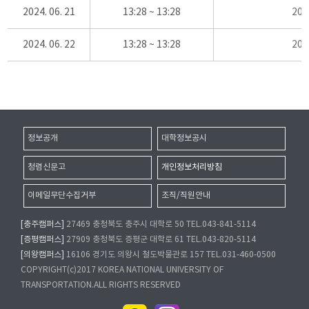
2024. 06. 21
13:28 ~ 13:28
20
2024. 06. 22
13:28 ~ 13:28
20
정보공개
대학정보공시
청렴신문고
개인정보처리방침
이메일무단수집거부
조직/직원안내
[충주캠퍼스]
27469 충청북도 충주시 대학로 50 TEL.043-841-5114
[증평캠퍼스]
27909 충청북도 증평군 대학로 61 TEL.043-820-5114
[의왕캠퍼스]
16106 경기도 의왕시 철도박물관로 157 TEL.031-460-0500
COPYRIGHT(c)2017 KOREA NATIONAL UNIVERSITY OF
TRANSPORTATION.ALL RIGHTS RESERVED