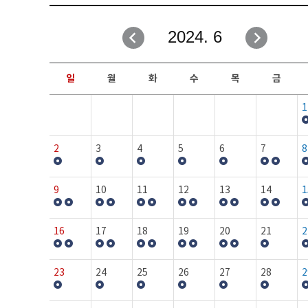
취업성공지원과
자유게시판
2024. 6
창업지원·교육센터
일정안내
현장실습/IPP사업단
보도자료
일
월
화
수
목
금
커뮤니티
행사갤러리
1
홈페이지가이드
프로그램제안
2
3
4
5
6
7
8
9
10
11
12
13
14
1
16
17
18
19
20
21
2
23
24
25
26
27
28
2