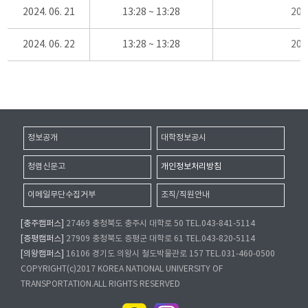
2024. 06. 21
13:28 ~ 13:28
20
2024. 06. 22
13:28 ~ 13:28
20
정보공개
대학정보공시
청렴신문고
개인정보처리방침
이메일무단수집거부
조직/직원안내
[충주캠퍼스]
27469 충청북도 충주시 대학로 50 TEL.043-841-5114
[증평캠퍼스]
27909 충청북도 증평군 대학로 61 TEL.043-820-5114
[의왕캠퍼스]
16106 경기도 의왕시 철도박물관로 157 TEL.031-460-0500
COPYRIGHT(c)2017 KOREA NATIONAL UNIVERSITY OF
TRANSPORTATION.ALL RIGHTS RESERVED