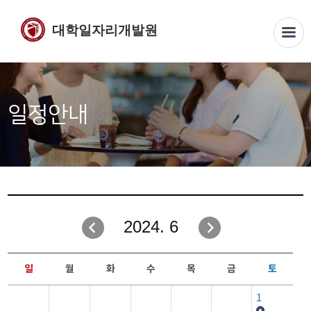
대학일자리개발원
일정안내
2024. 6
일
월
화
수
목
금
토
1