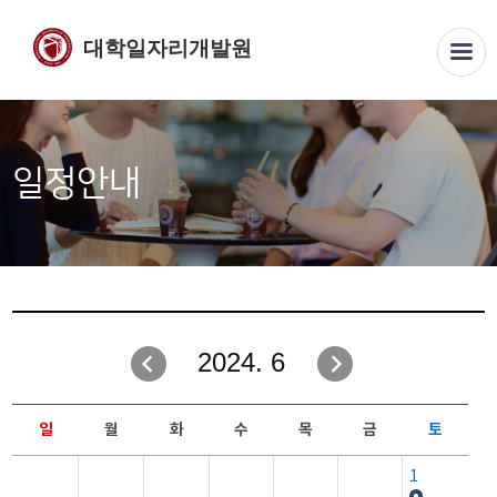
대학일자리개발원
일정안내
2024. 6
일
월
화
수
목
금
토
1