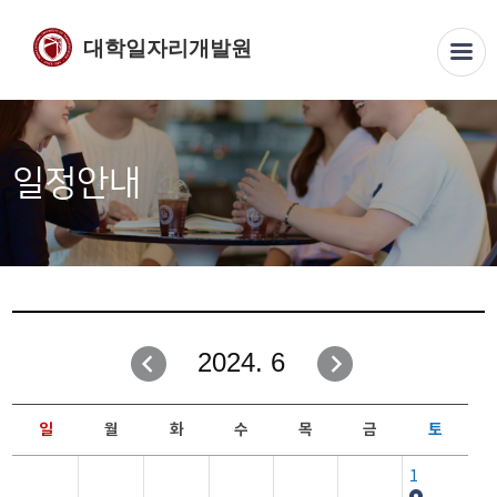
대학일자리개발원
일정안내
2024. 6
일
월
화
수
목
금
토
1