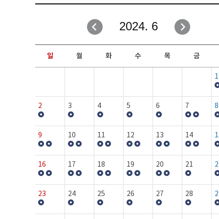
취업성공지원과
자유게시판
2024. 6
창업지원·교육센터
일정안내
현장실습/IPP사업단
보도자료
일
월
화
수
목
금
커뮤니티
행사갤러리
1
홈페이지가이드
프로그램제안
2
3
4
5
6
7
8
9
10
11
12
13
14
1
16
17
18
19
20
21
2
23
24
25
26
27
28
2