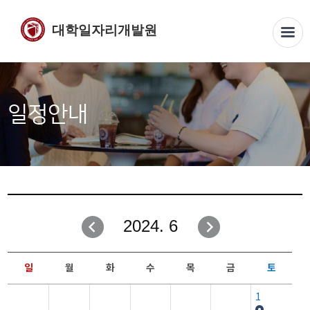
대학일자리개발원
일정안내
2024. 6
일
월
화
수
목
금
토
1