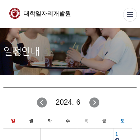
대학일자리개발원
일정안내
2024. 6
일
월
화
수
목
금
토
1