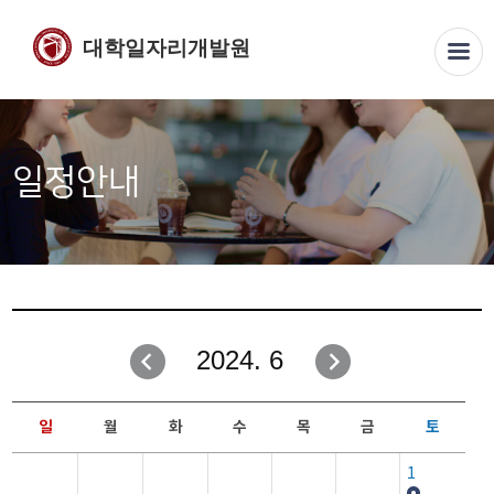
대학일자리개발원
일정안내
2024. 6
일
월
화
수
목
금
토
1