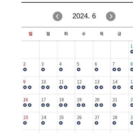
취업성공지원과
자유게시판
2024. 6
창업지원·교육센터
일정안내
현장실습/IPP사업단
보도자료
일
월
화
수
목
금
커뮤니티
행사갤러리
1
홈페이지가이드
프로그램제안
2
3
4
5
6
7
8
9
10
11
12
13
14
1
16
17
18
19
20
21
2
23
24
25
26
27
28
2