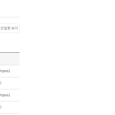
월간일정 보기
소
mpus)
인
mpus)
인