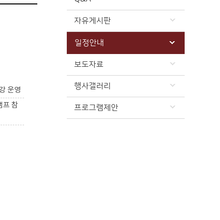
자유게시판
일정안내
보도자료
행사갤러리
강 운영
캠프 참
프로그램제안