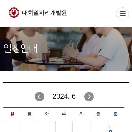
대학일자리개발원
일정안내
2024. 6
일
월
화
수
목
금
토
1