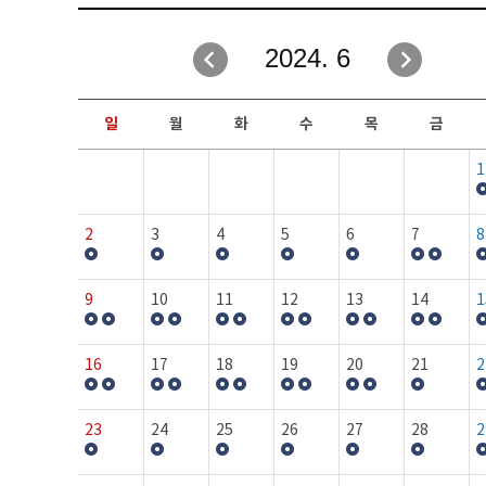
취업성공지원과
자유게시판
2024. 6
창업지원·교육센터
일정안내
현장실습/IPP사업단
보도자료
일
월
화
수
목
금
커뮤니티
행사갤러리
1
홈페이지가이드
프로그램제안
2
3
4
5
6
7
8
9
10
11
12
13
14
1
16
17
18
19
20
21
2
23
24
25
26
27
28
2