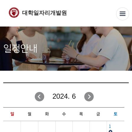
대학일자리개발원
일정안내
2024. 6
일
월
화
수
목
금
토
1