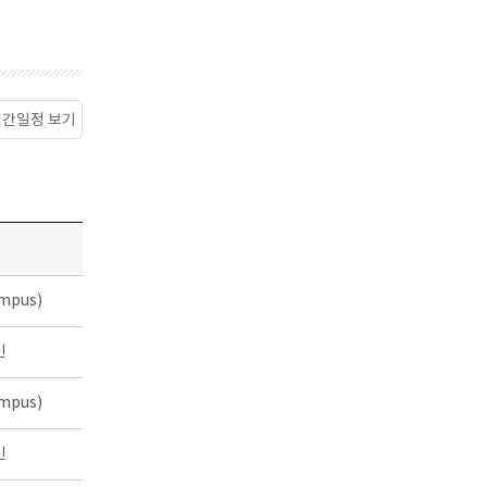
월간일정 보기
소
mpus)
인
mpus)
인