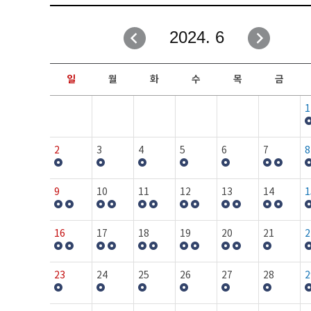
취업성공지원과
자유게시판
2024. 6
창업지원·교육센터
일정안내
현장실습/IPP사업단
보도자료
일
월
화
수
목
금
커뮤니티
행사갤러리
1
홈페이지가이드
프로그램제안
2
3
4
5
6
7
8
9
10
11
12
13
14
1
16
17
18
19
20
21
2
23
24
25
26
27
28
2