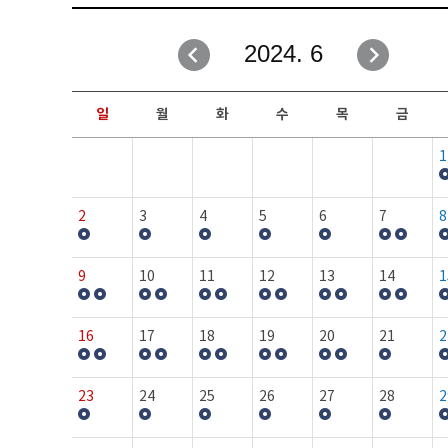
취업성공지원과
자유게시판
2024. 6
창업지원·교육센터
일정안내
현장실습/IPP사업단
보도자료
일
월
화
수
목
금
커뮤니티
행사갤러리
1
홈페이지가이드
프로그램제안
2
3
4
5
6
7
8
9
10
11
12
13
14
1
16
17
18
19
20
21
2
23
24
25
26
27
28
2