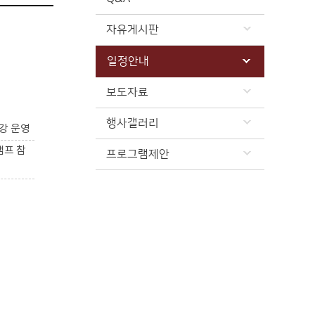
자유게시판
일정안내
보도자료
행사갤러리
강 운영
캠프 참
프로그램제안