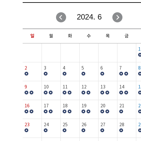
취업성공지원과
자유게시판
2024. 6
창업지원·교육센터
일정안내
현장실습/IPP사업단
보도자료
일
월
화
수
목
금
커뮤니티
행사갤러리
1
홈페이지가이드
프로그램제안
2
3
4
5
6
7
8
9
10
11
12
13
14
1
16
17
18
19
20
21
2
23
24
25
26
27
28
2