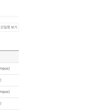
월간일정 보기
소
mpus)
인
mpus)
인