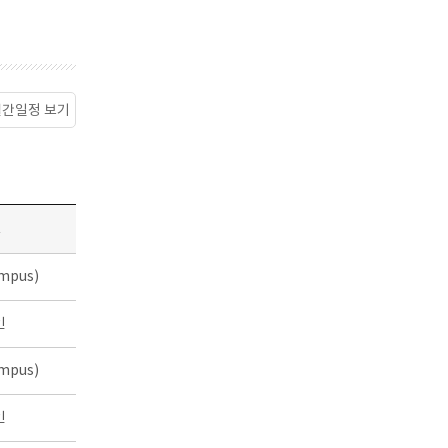
월간일정 보기
소
mpus)
인
mpus)
인