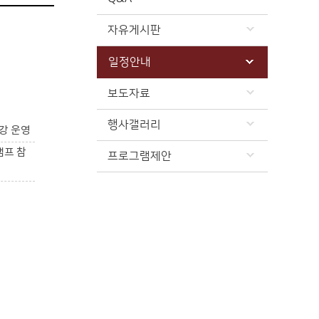
자유게시판
일정안내
보도자료
행사갤러리
강 운영
캠프 참
프로그램제안