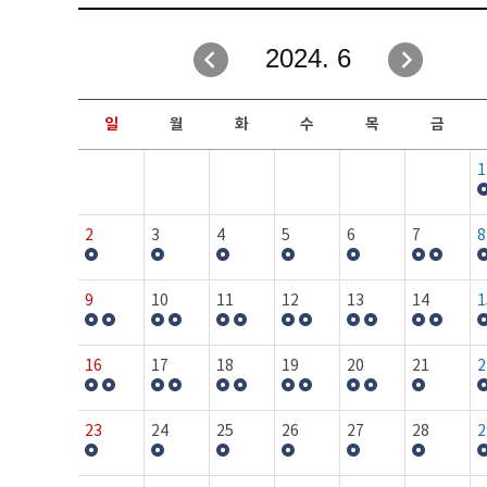
취업성공지원과
자유게시판
2024. 6
창업지원·교육센터
일정안내
현장실습/IPP사업단
보도자료
일
월
화
수
목
금
커뮤니티
행사갤러리
1
홈페이지가이드
프로그램제안
2
3
4
5
6
7
8
9
10
11
12
13
14
1
16
17
18
19
20
21
2
23
24
25
26
27
28
2