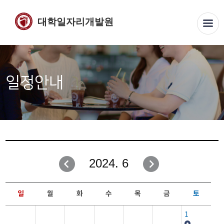
대학일자리개발원
일정안내
2024. 6
일
월
화
수
목
금
토
1