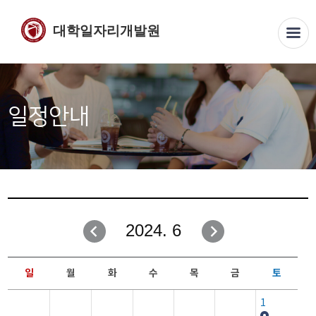
대학일자리개발원
일정안내
2024. 6
일
월
화
수
목
금
토
1