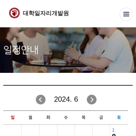
대학일자리개발원
일정안내
2024. 6
일
월
화
수
목
금
토
1