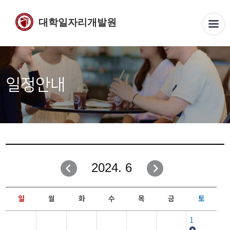
대학일자리개발원
일정안내
2024. 6
일
월
화
수
목
금
토
1