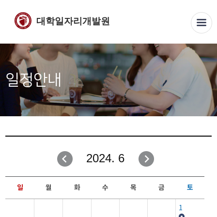
대학일자리개발원
일정안내
2024. 6
일
월
화
수
목
금
토
1