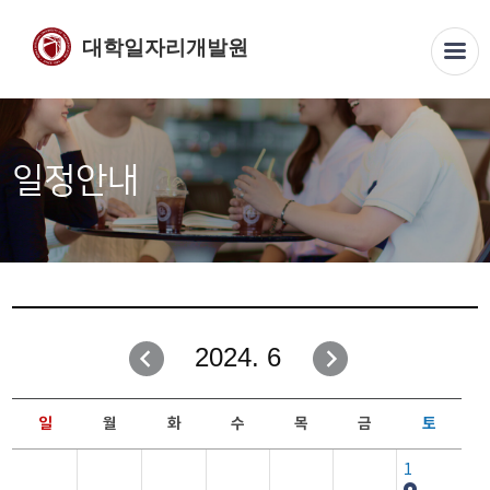
대학일자리개발원
일정안내
2024. 6
일
월
화
수
목
금
토
1