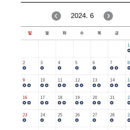
취업성공지원과
자유게시판
2024. 6
창업지원·교육센터
일정안내
현장실습/IPP사업단
보도자료
일
월
화
수
목
금
커뮤니티
행사갤러리
1
홈페이지가이드
프로그램제안
2
3
4
5
6
7
8
9
10
11
12
13
14
1
16
17
18
19
20
21
2
23
24
25
26
27
28
2