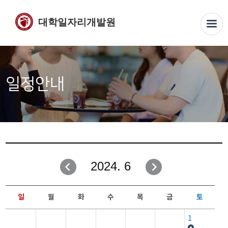
대학일자리개발원
일정안내
2024. 6
일
월
화
수
목
금
토
1