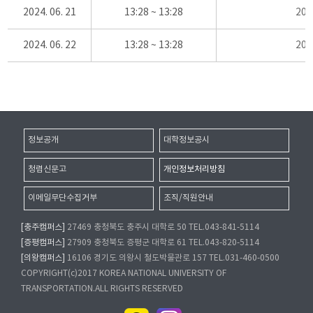
2024. 06. 21
13:28 ~ 13:28
20
2024. 06. 22
13:28 ~ 13:28
20
정보공개
대학정보공시
청렴신문고
개인정보처리방침
이메일무단수집거부
조직/직원안내
[충주캠퍼스]
27469 충청북도 충주시 대학로 50 TEL.043-841-5114
[증평캠퍼스]
27909 충청북도 증평군 대학로 61 TEL.043-820-5114
[의왕캠퍼스]
16106 경기도 의왕시 철도박물관로 157 TEL.031-460-0500
COPYRIGHT(c)2017 KOREA NATIONAL UNIVERSITY OF
TRANSPORTATION.ALL RIGHTS RESERVED