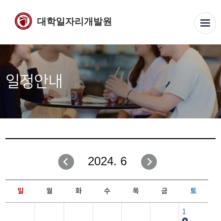
대학일자리개발원
일정안내
2024. 6
일
월
화
수
목
금
토
1