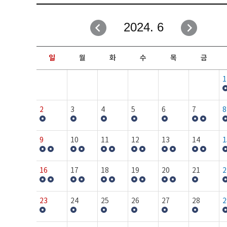
취업성공지원과
자유게시판
2024. 6
창업지원·교육센터
일정안내
현장실습/IPP사업단
보도자료
일
월
화
수
목
금
커뮤니티
행사갤러리
1
홈페이지가이드
프로그램제안
2
3
4
5
6
7
8
9
10
11
12
13
14
1
16
17
18
19
20
21
2
23
24
25
26
27
28
2