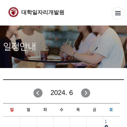
대학일자리개발원
일정안내
2024. 6
일
월
화
수
목
금
토
1