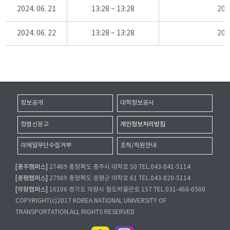
2024. 06. 21
13:28 ~ 13:28
20
2024. 06. 22
13:28 ~ 13:28
20
정보공개
대학정보공시
청렴신문고
개인정보처리방침
이메일무단수집거부
조직/직원안내
[충주캠퍼스]
27469 충청북도 충주시 대학로 50 TEL.043-841-5114
[증평캠퍼스]
27909 충청북도 증평군 대학로 61 TEL.043-820-5114
[의왕캠퍼스]
16106 경기도 의왕시 철도박물관로 157 TEL.031-460-0500
COPYRIGHT(c)2017 KOREA NATIONAL UNIVERSITY OF
TRANSPORTATION.ALL RIGHTS RESERVED