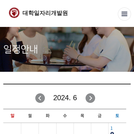
대학일자리개발원
일정안내
2024. 6
일
월
화
수
목
금
토
1