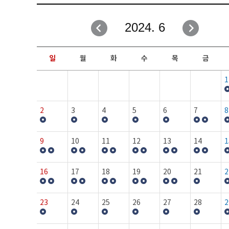
취업성공지원과
자유게시판
2024. 6
창업지원·교육센터
일정안내
현장실습/IPP사업단
보도자료
일
월
화
수
목
금
커뮤니티
행사갤러리
1
홈페이지가이드
프로그램제안
2
3
4
5
6
7
8
9
10
11
12
13
14
1
16
17
18
19
20
21
2
23
24
25
26
27
28
2