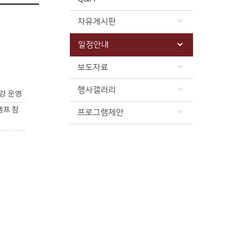
자유게시판
일정안내
보도자료
행사갤러리
강 운영
캠프 참
프로그램제안