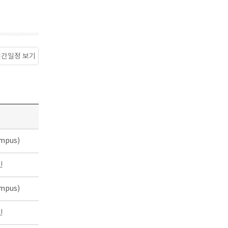
월간일정 보기
소
mpus)
인
mpus)
인