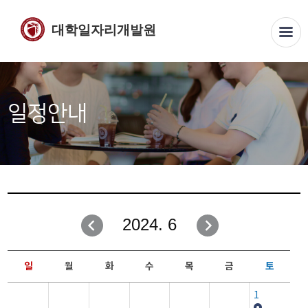
대학일자리개발원
일정안내
2024. 6
일
월
화
수
목
금
토
1