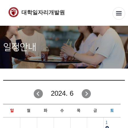
대학일자리개발원
일정안내
2024. 6
일
월
화
수
목
금
토
1