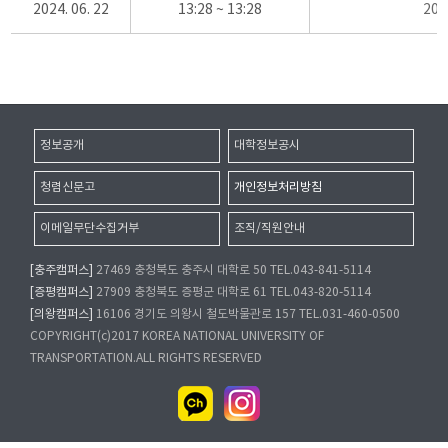
2024. 06. 22
13:28 ~ 13:28
20
정보공개
대학정보공시
청렴신문고
개인정보처리방침
이메일무단수집거부
조직/직원안내
[충주캠퍼스]
27469 충청북도 충주시 대학로 50 TEL.043-841-5114
[증평캠퍼스]
27909 충청북도 증평군 대학로 61 TEL.043-820-5114
[의왕캠퍼스]
16106 경기도 의왕시 철도박물관로 157 TEL.031-460-0500
COPYRIGHT(c)2017 KOREA NATIONAL UNIVERSITY OF
TRANSPORTATION.ALL RIGHTS RESERVED