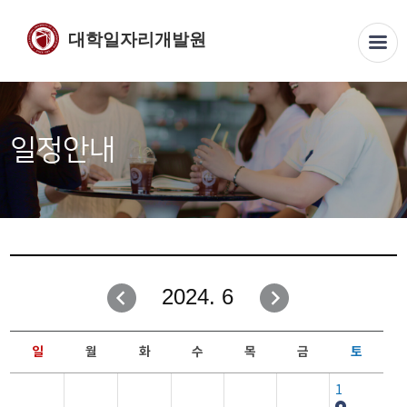
대학일자리개발원
일정안내
2024. 6
일
월
화
수
목
금
토
1