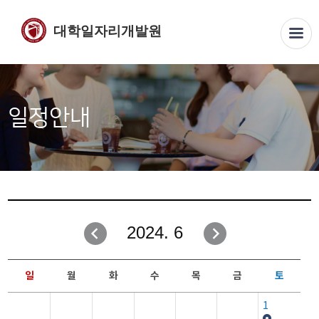
대학일자리개발원
일정안내
2024. 6
일
월
화
수
목
금
토
1