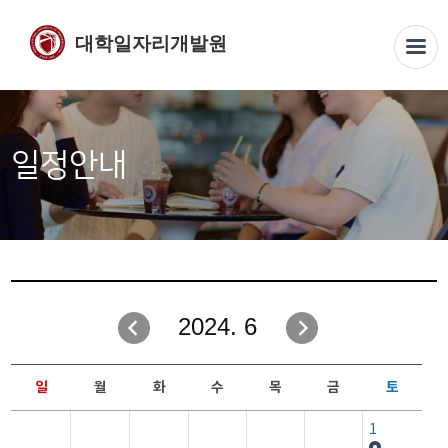
대학일자리개발원
일정안내
2024. 6
일
월
화
수
목
금
토
1