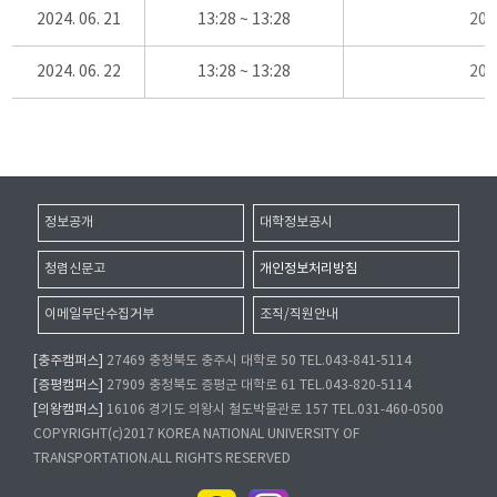
2024. 06. 21
13:28 ~ 13:28
20
2024. 06. 22
13:28 ~ 13:28
20
정보공개
대학정보공시
청렴신문고
개인정보처리방침
이메일무단수집거부
조직/직원안내
[충주캠퍼스]
27469 충청북도 충주시 대학로 50 TEL.043-841-5114
[증평캠퍼스]
27909 충청북도 증평군 대학로 61 TEL.043-820-5114
[의왕캠퍼스]
16106 경기도 의왕시 철도박물관로 157 TEL.031-460-0500
COPYRIGHT(c)2017 KOREA NATIONAL UNIVERSITY OF
TRANSPORTATION.ALL RIGHTS RESERVED