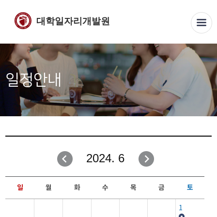
대학일자리개발원
일정안내
2024. 6
일
월
화
수
목
금
토
1